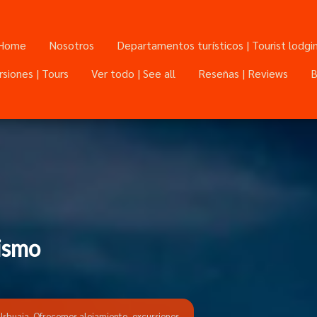
Home
Nosotros
Departamentos turísticos | Tourist lodgi
rsiones | Tours
Ver todo | See all
Reseñas | Reviews
rismo
Ushuaia. Ofrecemos alojamiento, excursiones,